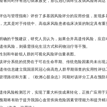
高遗传风险者同时伴有冠心病家族史，那么冠心病终生发病风险将高达
评估与管理指南》评价了多基因风险评分的应用价值，发现多
，尤其是对于传统中、高临床风险患者临床决策的制定具有重
明确的干预建议，研究人员认为，如果合并高遗传风险，应启
遗传风险，则亟需强化生活方式和药物治疗等干预。
性别和年龄组人群的可视化风险评估量表图。
该评分系统的优势在于可在生命早期、传统危险因素尚未出现
遗传信息建立我国居民冠心病高危人群早期筛查的实用性评估
管理路径和方案，《欧洲心脏杂志》同期对该评分工具在预防
遗传风险检测芯片，实现了重大科技成果转化，正推广应用于
预期将有助于提升我国心血管疾病危险因素管理能力和提升精