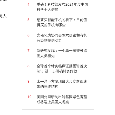
4
重磅！科技部发布2021年度中国
科学十大进展
病人
5
想要买智能手机的看下：目前值
得买的手机有哪些
6
光催化为协同去除六价铬和有机
污染物提供动力
7
新研究发现：一个单一家谱可追
溯人类祖先
8
全球首个针灸临床证据图谱首次
制订 进一步明确针灸疗效
9
太平洋下方发现最大尺度超低速
带的三维结构
10
美国公司研制出转基因紫色番茄
或将端上美国人餐桌