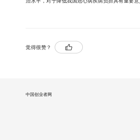
治水平，对于降低我国冠心病疾病负担具有重要意义
关键词：
冠心病多基因
风险评分模型
精准防治
冠心病精准
觉得很赞？
中国创业者网