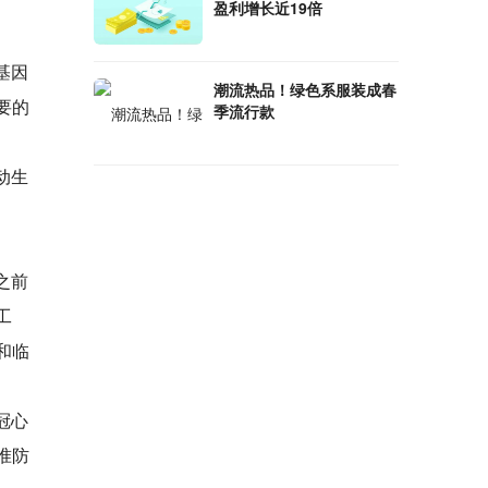
盈利增长近19倍
基因
潮流热品！绿色系服装成春
要的
季流行款
动生
之前
工
和临
冠心
准防