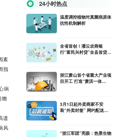
24小时热点
温度调控植物对真菌病原体
抗性机制解析
。
全省首创！灌云农商银
行“富民兴村贷”全县首贷发
放
因素
而指
浙江萧山首个省重大产业项
目开工 打造“萧滨一体
化”前沿阵地
心病
前瞻
3月1日起外卖商家不安
装“外卖封签” 网约配送员
有权拒绝
高遗
病风
“浙江军团”亮眼：热景生物