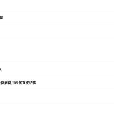
星
人
慢特病费用跨省直接结算