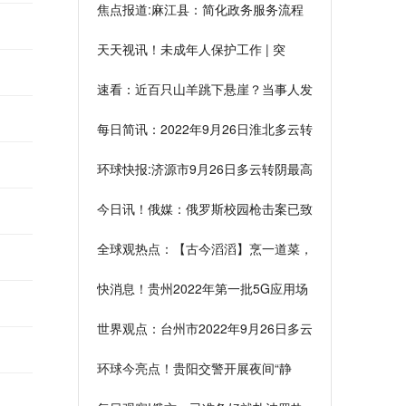
焦点报道:麻江县：简化政务服务流程
擦亮营商服务品牌
天天视讯！未成年人保护工作 | 突
出“三化”目标 落实“关爱”举措 推动全市
速看：近百只山羊跳下悬崖？当事人发
未成年人保护工作高质量发展
声：死了18只，系受隧道灯光惊吓
每日简讯：2022年9月26日淮北多云转
阴最高气温27度
环球快报:济源市9月26日多云转阴最高
温29℃
今日讯！俄媒：俄罗斯校园枪击案已致
13死，枪手身份已确定
全球观热点：【古今滔滔】烹一道菜，
泡一壶茶，寻常生活是最好的治愈
快消息！贵州2022年第一批5G应用场
景示范项目出炉
世界观点：台州市2022年9月26日多云
最高温28℃
环球今亮点！贵阳交警开展夜间“静
音”行动，持续整治“炸街”违法行为