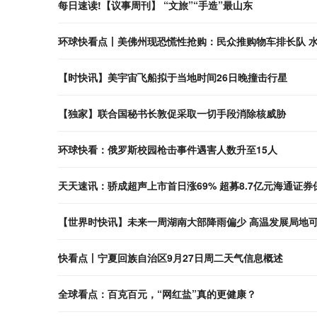
每日速读!【议事周刊】 “文旅”“手造”最山东
环球快看点丨美佛州现恐慌性抢购：民众推购物车排长队 
【时快讯】美宇宙飞船拟于当地时间26日晚撞击行星
【独家】联合国秘书长敦促采取一切手段消除核威胁
环球快看：俄罗斯校园枪击事件遇害人数升至15人
天天速讯：骄成超声上市首日涨69% 超募8.7亿元海通证券
【世界时快讯】未来一周湖南大部降雨偏少 高温发展局地可
快看点丨宁夏回族自治区9月27日周二天气信息概述
全球看点：百克百元，“网红盐”真的更健康？