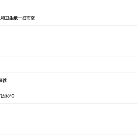
水和卫生纸一扫而空
保荐
达38℃