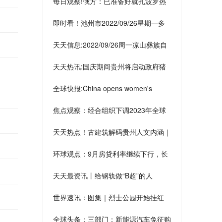
每日观察!俄方：已准备好就扎波罗热
核电站问题继续谈判
即时看！池州市2022/09/26星期一多
云转阴最高温31℃
天天信息:2022/09/26周一凉山彝族自
治州天气数据报告
天天热讯:国庆期间贵州将启动政府猪
肉储备投放
全球快报:China opens women's
volleyball worlds with straight-set win
焦点观察：经合组织下调2023年全球
over Argentina | 完胜阿根廷，中国女
经济增长预期至2.2%
排世锦赛首战告捷！
天天热点！古建筑解码贵州人文内涵｜
岁月不掩古风遗韵
环球观点：9月房贷利率继续下行，长
沙部分楼盘房贷利率最低降至4.1%
天天最资讯丨给钢轨做“B超”的人
世界速讯：图集｜烈士公园开始挂红
旗，国庆氛围来了
全球头条：三部门：新能源汽车免征购