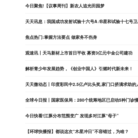
今日聚焦!【议事周刊】新农人追光田园梦
天天讯息：我国成功发射试验十六号A /B星和试验十七号卫
焦点热门:掌握方法要点 做家务不伤身
观速讯丨天马新材上市首日平收 募资3亿元中金公司建功
解析青少年发展趋势，《创业中国人》引燃时代新未来！
天天微动态丨印度彩民中2.5亿卢比头奖,家门口挤满求助的
全球今日报丨国家医保局：280个统筹地区已启动5种门诊
今日快看!江豚分布范围变广 发现多对江豚“母子”
【环球快播报】都说这次“木星冲日”不容错过，为啥？