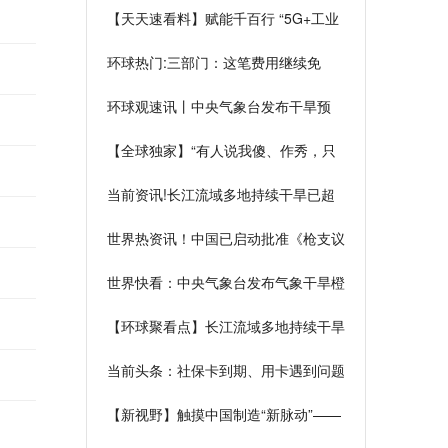
【天天速看料】赋能千百行 “5G+工业
互联网”加快落地深耕
环球热门:三部门：这笔费用继续免
环球观速讯丨中央气象台发布干旱预
警：江西大部、湖南中部至南部等地特
【全球独家】“有人说我傻、作秀，只
旱
要孩子们安全我都不介意”，乡村教师
当前资讯!长江流域多地持续干旱已超
化身“编外交警”护学16年
70天 中国雨带北移了吗？
世界热资讯！中国已启动批准《枪支议
定书》相关国内法律程序
世界快看：中央气象台发布气象干旱橙
色预警
【环球聚看点】长江流域多地持续干旱
中国雨带北移了吗？
当前头条：社保卡到期、用卡遇到问题
咋办？解决方法看这儿！
【新视野】触摸中国制造“新脉动”——
2022世界制造业大会观察