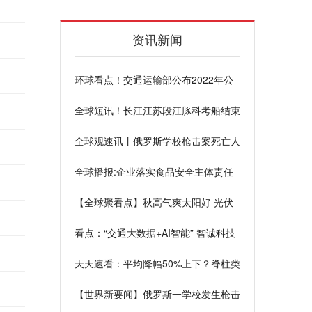
资讯新闻
环球看点！交通运输部公布2022年公
路水运工程建设领域信用“红名单”企业
全球短讯！长江江苏段江豚科考船结束
干流考察返宁
全球观速讯丨俄罗斯学校枪击案死亡人
数升至15人
全球播报:企业落实食品安全主体责任
新规出台
【全球聚看点】秋高气爽太阳好 光伏
电站迎来发电最佳的季节
看点：“交通大数据+AI智能” 智诚科技
打造智慧交通“贵州模板”
天天速看：平均降幅50%上下？脊柱类
耗材集采明开标，百家申报巨头有何影
【世界新要闻】俄罗斯一学校发生枪击
响
案已死亡13人，其中7人为儿童