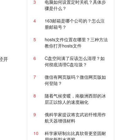
3
电脑如何设置定时关机？具体步
骤是什么？
4
163邮箱是哪个公司的？怎么注
册邮箱号？
5
hosts文件位置在哪里？三种方法
教你打开hosts文件
6
C盘空间满了应该怎么清理？如
经开
何彻底清理C盘垃圾？
7
微信有网页版吗？微信网页版如
何登陆？
8
随着气候变暖，南极洲西部的冰
层正以惊人的速度融化
9
俄科学家提议将玄武岩纤维用作
航天器增强材料
10
科学家研制出比真软骨更坚固耐
用的新型水凝胶