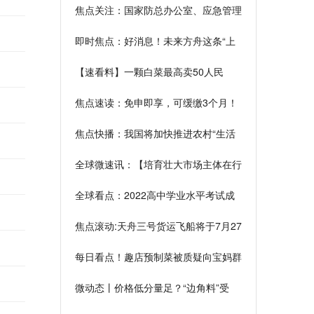
焦点关注：国家防总办公室、应急管理
部会商部署近期强降雨和高温干旱防范
即时焦点：好消息！未来方舟这条“上
应对
学路”翻新工程开工
【速看料】一颗白菜最高卖50人民
币！韩媒：自产泡菜涨价，从中国进口
焦点速读：免申即享，可缓缴3个月！
激增
湖南正式实施阶段性缓缴职工基本医保
焦点快播：我国将加快推进农村“生活
单位缴费工作
服务圈”建设
全球微速讯：【培育壮大市场主体在行
动】贵阳观山湖区加快推进500亿级特
全球看点：2022高中学业水平考试成
色工业园区标准化厂房建设
绩马上发布！来这里查询→
焦点滚动:天舟三号货运飞船将于7月27
日再入大气层
每日看点！趣店预制菜被质疑向宝妈群
体放贷，带货艺人紧急撇清关系
微动态丨价格低分量足？“边角料”受
宠，但它可能有食安风险