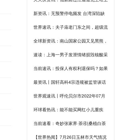
横梁浇筑完成
新资讯：无预警停电频发 台湾深陷缺
电危机
世界速讯：夫子庙老门东之间，超级流
量IP将更新面世
全球新资讯：南山国家公园又见黑熊，
津津有味偷吃蜂蜜
速读：上海一男子发泄情绪损毁核酸采
集管被行拘
当前速讯：投保人有权利退保吗？如果
退保能拿回多少钱？
最资讯丨国轩高科4宗违规被监管谈话
董事长李缜等收警示函
世界观速讯丨呼伦贝尔市2022年07月
26日星期二天气数据总结
环球看热讯：能不能买网红小儿重疾
险？担心的赶紧看看
当前速看：奇妙张家界·茶④|桑植白茶
配奇峰秀水，惬意
【世界热闻】7月26日玉林市天气情况