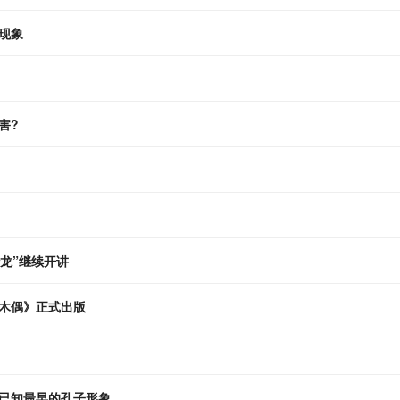
现象
害?
龙”继续开讲
木偶》正式出版
：已知最早的孔子形象