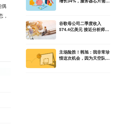
增长34%，服务器芯片需求
能偶
放缓
态，
谷歌母公司二季度收入
574.4亿美元 接近分析师预
期
主场险胜！韩旭：我非常珍
惜这次机会，因为天空队是
去年的冠军