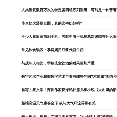
人类重复数百万次的特定基因组序列重组，可能是一种普遍
小众奶火爆朋友圈，真的比牛奶好吗?
不少人喜欢睡前刷手机，黑暗中看手机屏幕对眼睛有什么损
常见饮食误区：孕妈妈用豆浆代替牛奶
与成年人相比，学龄儿童饮酒的后果更加严重
数字艺术产业和非数字艺术产业有哪些异同?本周末“四方沙
首写儿童文学！深圳作家郭海鸿长篇儿童小说《大山里的活
极端高温天气席卷全球 或与大气环流异常有关
每日视讯：视频｜文明之美看东方丨“孔子徒人图”漆衣镜