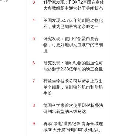
3
科学家发现：FOXR2基因在身体
大多数组织中通常处于关闭状态
4
英国发现5.57亿年前刺胞动物化
石，或为已知最古老亲戚之一
5
研究发现：使用伴侣蛋白复合
物，可更好地识别血液中的癌细
胞
6
研究发现：哺乳动物的温血性可
能起源于2.33亿年前的晚三叠世
7
荷兰生物技术公司从猪身上取出
单个细胞，复制猪的肌肉和脂肪
生长
8
德国科学家首次使用DNA折叠法
研制出新型纳米级马达
9
再添“绿电”世界纪录 青海全域连
续35天开展“绿电5周”系列活动