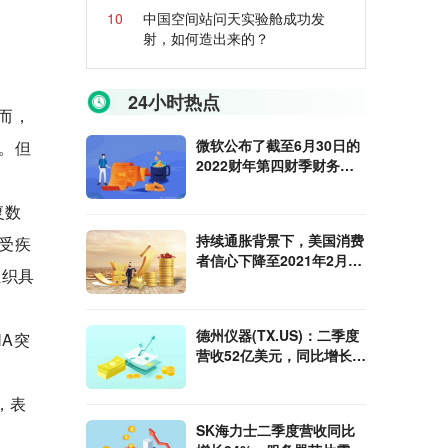
10
中国空间站问天实验舱成功发
射，如何造出来的？
24小时热点
而，
微软公布了截至6月30日的
。但
2022财年第四财季财务业
绩
复数
持续通胀背景下，美国消费
受疾
者信心下降至2021年2月以
组织具
来最低水平
德州仪器(TX.US)：二季度
A突
营收52亿美元，同比增长
14%
，表
SK海力士二季度营收同比