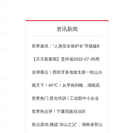
资讯新闻
世界速讯：“人身安全保护令”升级版8
月1日起正式施行，冻饿、骚扰等被列
【天天新要闻】贵州省2022-07-26周
为家庭暴力
二大部多云最高气温38℃
全球视点！西班牙多地发生新一轮山火
全境继续处于火灾风险中
观天下！40℃！从早热到晚，湖南高
温将肆虐到月底
世界热门:星光培训 | 工信部中小企业
经营管理领军人才清华大学——贵州班
世界热点评！宁夏回族自治区
开课
2022/07/26天气数据概述
焦点滚动:挑战“冰山之父”，湖南省登山
队5人安全无氧登顶慕士塔格峰