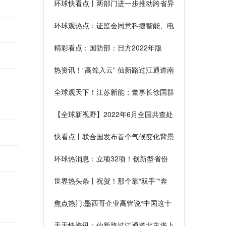
环球快看点丨两部门进一步推动跨省异
地就医直接结算工作
环球观热点：证监会同意科捷智能、电
生理、华大智造、德邦科技科创板IPO
精彩看点：国防部：日方2022年版
注册
《防卫白皮书》涉华内容罔顾事实、充
热资讯！“高耸入云” 仙新路过江通道南
满偏见
主塔上横梁施工完成
全球观天下！江苏新能：董事长徐国群
退休离任
【全球新视野】2022年6月全国共查处
违反中央八项规定精神问题9531起
快看点丨联合国发布首个气候变化背景
下迁徙儿童权利保护问题全球政策框架
环球热消息：立项32项！创新型省份
建设专项专题支持首届全省旅发大会
世界热头条丨祝贺！那个靠“双手”“奔
跑”的少年，收到了录取通知书
焦点热门:墨西哥企业高管说“中国这十
年的发展让我相信来对了”
天天快资讯：仙新路过江通道北主塔上