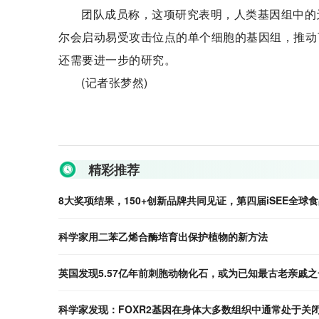
团队成员称，这项研究表明，人类基因组中的元
尔会启动易受攻击位点的单个细胞的基因组，推动
还需要进一步的研究。
(记者张梦然)
关键词：
DNA序列
人体细胞
遗传疾病
人类干细胞
精彩推荐
8大奖项结果，150+创新品牌共同见证，第四届iSEE全球
科学家用二苯乙烯合酶培育出保护植物的新方法
英国发现5.57亿年前刺胞动物化石，或为已知最古老亲戚之
科学家发现：FOXR2基因在身体大多数组织中通常处于关