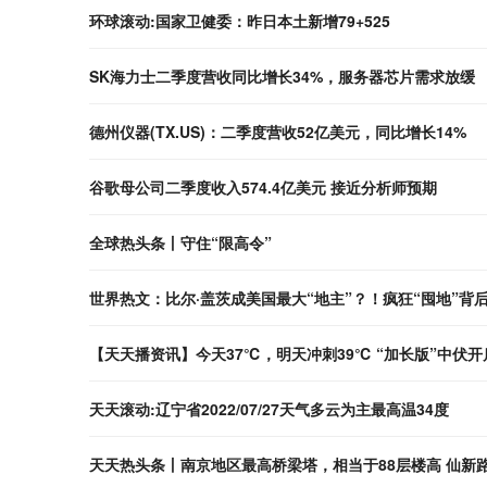
环球滚动:国家卫健委：昨日本土新增79+525
SK海力士二季度营收同比增长34%，服务器芯片需求放缓
德州仪器(TX.US)：二季度营收52亿美元，同比增长14%
谷歌母公司二季度收入574.4亿美元 接近分析师预期
全球热头条丨守住“限高令”
世界热文：比尔·盖茨成美国最大“地主”？！疯狂“囤地”背
【天天播资讯】今天37℃，明天冲刺39℃ “加长版”中伏
天天滚动:辽宁省2022/07/27天气多云为主最高温34度
天天热头条丨南京地区最高桥梁塔，相当于88层楼高 仙新