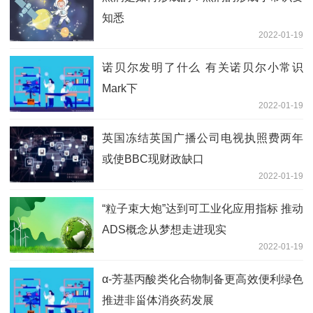
知悉
2022-01-19
诺贝尔发明了什么 有关诺贝尔小常识
Mark下
2022-01-19
英国冻结英国广播公司电视执照费两年
或使BBC现财政缺口
2022-01-19
“粒子束大炮”达到可工业化应用指标 推动
ADS概念从梦想走进现实
2022-01-19
α-芳基丙酸类化合物制备更高效便利绿色
推进非甾体消炎药发展